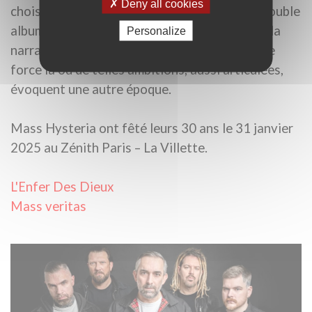
Deny all cookies
choisi de déguiser ce qui n’était autre qu’un double
album en deux actes, compacts et intenses, à la
Personalize
narration bien distincte — un véritable tour de
force là où de telles ambitions, aussi articulées,
évoquent une autre époque.
Mass Hysteria ont fêté leurs 30 ans le 31 janvier
2025 au Zénith Paris – La Villette.
L'Enfer Des Dieux
Mass veritas